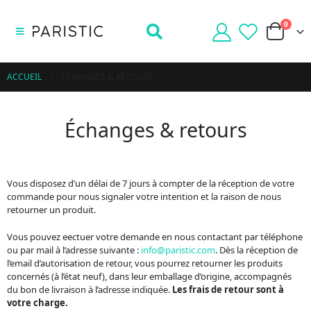
0
ACCUEIL
ÉCHANGES & RETOURS
É
c
h
a
n
g
e
s
&
r
e
t
o
u
r
s
Vous disposez d’un délai de 7 jours à compter de la réception de votre
commande pour nous signaler votre intention et la raison de nous
retourner un produit.
Vous pouvez eectuer votre demande en nous contactant par téléphone
ou par mail à l’adresse suivante :
info@paristic.com
. Dès la réception de
l’email d’autorisation de retour, vous pourrez retourner les produits
concernés (à l’état neuf), dans leur emballage d’origine, accompagnés
du bon de livraison à l’adresse indiquée.
Les frais de retour sont à
votre charge.