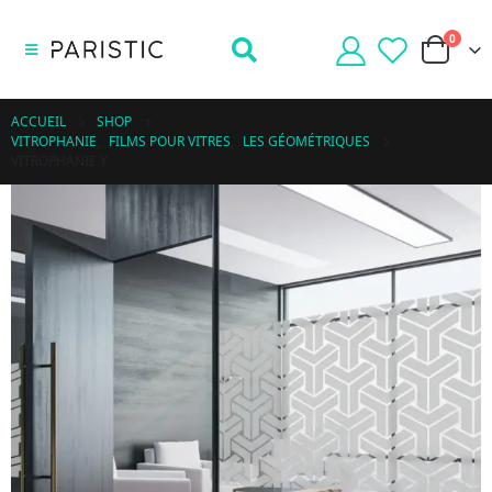
0
ACCUEIL
SHOP
VITROPHANIE
,
FILMS POUR VITRES
,
LES GÉOMÉTRIQUES
VITROPHANIE Y