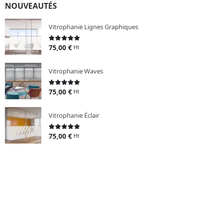
NOUVEAUTÉS
Vitrophanie Lignes Graphiques
75,00
€
0
sur 5
Ht
Vitrophanie Waves
75,00
€
0
sur 5
Ht
Vitrophanie Éclair
75,00
€
0
sur 5
Ht