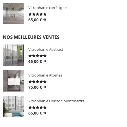
Vitrophanie carré ligne
65,00
€
0
sur 5
Ht
NOS MEILLEURES VENTES
Vitrophanie Abstract
65,00
€
0
sur 5
Ht
Vitrophanie Atomes
75,00
€
0
sur 5
Ht
Vitrophanie Horizon Montmartre
65,00
€
0
sur 5
Ht